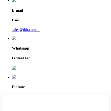
E-mail
E-mail
sales@tbit.com.cn
Whatsapp
Leonard Lee
Ibabaw