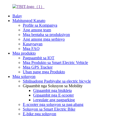
Balay
Mahitungod Kanato
Profile sa Kompanya
Ang among team
Mga bentaha sa produksiyon
Ang among mga serbisyo
Kasaysayan
Mga FAQ
Mga produkto
Pagpaambit sa IOT
Mga Produkto sa Smart Electric Vehicle
Mga GPS Tracker
Uban pang mga Produkto
Mga solusyon
Sibilisadong Pagbiyahe sa electric bicycle
Gipaambit nga Solusyon sa Mobility
Gipaambit nga bisikleta
Gipaambit nga E-scooter
i-regulate ang pagparking
E-scooter nga solusyon sa pag-abang
Solusyon sa Smart Electric Bike
E-bike nga solusyon