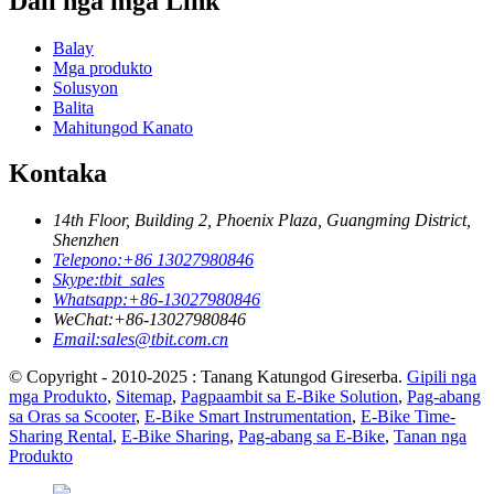
Dali nga mga Link
Balay
Mga produkto
Solusyon
Balita
Mahitungod Kanato
Kontaka
14th Floor, Building 2, Phoenix Plaza, Guangming District,
Shenzhen
Telepono:
+86 13027980846
Skype:
tbit_sales
Whatsapp:
+86-13027980846
WeChat:
+86-13027980846
Email:
sales@tbit.com.cn
© Copyright - 2010-2025 : Tanang Katungod Gireserba.
Gipili nga
mga Produkto
,
Sitemap
,
Pagpaambit sa E-Bike Solution
,
Pag-abang
sa Oras sa Scooter
,
E-Bike Smart Instrumentation
,
E-Bike Time-
Sharing Rental
,
E-Bike Sharing
,
Pag-abang sa E-Bike
,
Tanan nga
Produkto