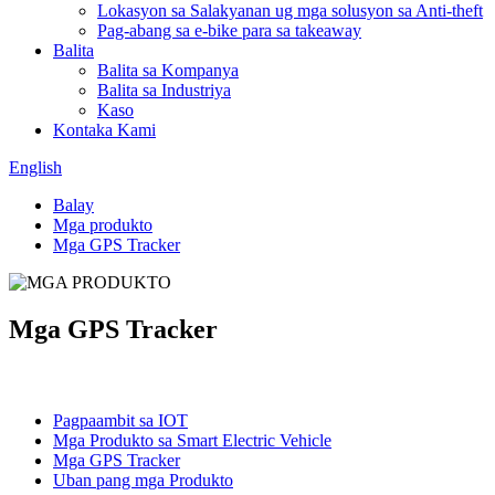
Lokasyon sa Salakyanan ug mga solusyon sa Anti-theft
Pag-abang sa e-bike para sa takeaway
Balita
Balita sa Kompanya
Balita sa Industriya
Kaso
Kontaka Kami
English
Balay
Mga produkto
Mga GPS Tracker
Mga GPS Tracker
Mga kategoriya
Pagpaambit sa IOT
Mga Produkto sa Smart Electric Vehicle
Mga GPS Tracker
Uban pang mga Produkto