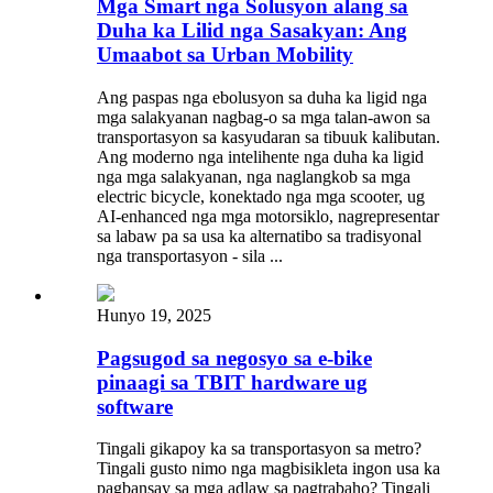
Mga Smart nga Solusyon alang sa
Duha ka Lilid nga Sasakyan: Ang
Umaabot sa Urban Mobility
Ang paspas nga ebolusyon sa duha ka ligid nga
mga salakyanan nagbag-o sa mga talan-awon sa
transportasyon sa kasyudaran sa tibuuk kalibutan.
Ang moderno nga intelihente nga duha ka ligid
nga mga salakyanan, nga naglangkob sa mga
electric bicycle, konektado nga mga scooter, ug
AI-enhanced nga mga motorsiklo, nagrepresentar
sa labaw pa sa usa ka alternatibo sa tradisyonal
nga transportasyon - sila ...
Hunyo 19, 2025
Pagsugod sa negosyo sa e-bike
pinaagi sa TBIT hardware ug
software
Tingali gikapoy ka sa transportasyon sa metro?
Tingali gusto nimo nga magbisikleta ingon usa ka
pagbansay sa mga adlaw sa pagtrabaho? Tingali