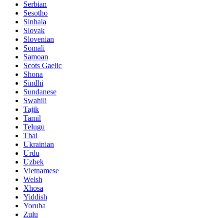
Serbian
Sesotho
Sinhala
Slovak
Slovenian
Somali
Samoan
Scots Gaelic
Shona
Sindhi
Sundanese
Swahili
Tajik
Tamil
Telugu
Thai
Ukrainian
Urdu
Uzbek
Vietnamese
Welsh
Xhosa
Yiddish
Yoruba
Zulu