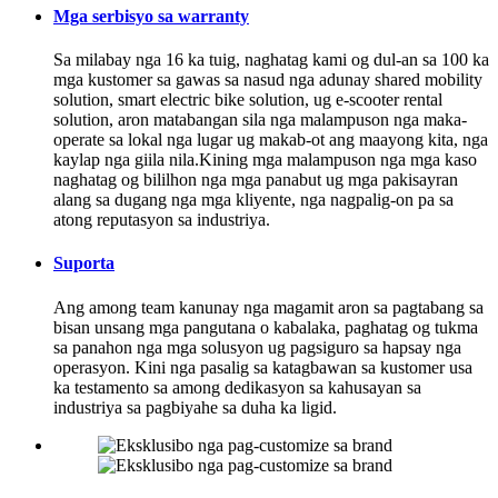
Mga serbisyo sa warranty
Sa milabay nga 16 ka tuig, naghatag kami og dul-an sa 100 ka
mga kustomer sa gawas sa nasud nga adunay shared mobility
solution, smart electric bike solution, ug e-scooter rental
solution, aron matabangan sila nga malampuson nga maka-
operate sa lokal nga lugar ug makab-ot ang maayong kita, nga
kaylap nga giila nila.Kining mga malampuson nga mga kaso
naghatag og bililhon nga mga panabut ug mga pakisayran
alang sa dugang nga mga kliyente, nga nagpalig-on pa sa
atong reputasyon sa industriya.
Suporta
Ang among team kanunay nga magamit aron sa pagtabang sa
bisan unsang mga pangutana o kabalaka, paghatag og tukma
sa panahon nga mga solusyon ug pagsiguro sa hapsay nga
operasyon. Kini nga pasalig sa katagbawan sa kustomer usa
ka testamento sa among dedikasyon sa kahusayan sa
industriya sa pagbiyahe sa duha ka ligid.