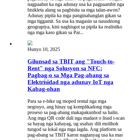
nagpaabut ka nga adunay usa ka pagpaambit nga
bisikleta alang sa pagbisita sa mga talan-awon?
Adunay pipila ka mga panginahanglan gikan sa
mga tiggamit. Sa usa ka magasin sa nasudnong
geograpiya, kini naghisgot sa pipila ka realistiko
nga mga kaso gikan sa Par...
Hunyo 10, 2025
Gilunsad sa TBIT ang "Touch-to-
Rent" nga Solusyon sa NFC:
Pagbag-o sa Mga Pag-abang sa
Elektrisidad nga adunay IoT nga
Kabag-ohan
Para sa e-bike ug moped rental nga mga
negosyo, ang hinay ug komplikadong mga
proseso sa pag-abang makapakunhod sa halin.
Ang mga QR code dali nga madaot o lisud i-scan
sa hayag nga kahayag, ug usahay dili molihok
tungod sa lokal nga mga lagda. Ang platform sa
pag-abang sa TBIT karon nagtanyag usa ka mas