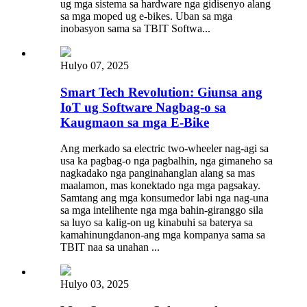
ug mga sistema sa hardware nga gidisenyo alang
sa mga moped ug e-bikes. Uban sa mga
inobasyon sama sa TBIT Softwa...
Hulyo 07, 2025
Smart Tech Revolution: Giunsa ang
IoT ug Software Nagbag-o sa
Kaugmaon sa mga E-Bike
Ang merkado sa electric two-wheeler nag-agi sa
usa ka pagbag-o nga pagbalhin, nga gimaneho sa
nagkadako nga panginahanglan alang sa mas
maalamon, mas konektado nga mga pagsakay.
Samtang ang mga konsumedor labi nga nag-una
sa mga intelihente nga mga bahin-giranggo sila
sa luyo sa kalig-on ug kinabuhi sa baterya sa
kamahinungdanon-ang mga kompanya sama sa
TBIT naa sa unahan ...
Hulyo 03, 2025