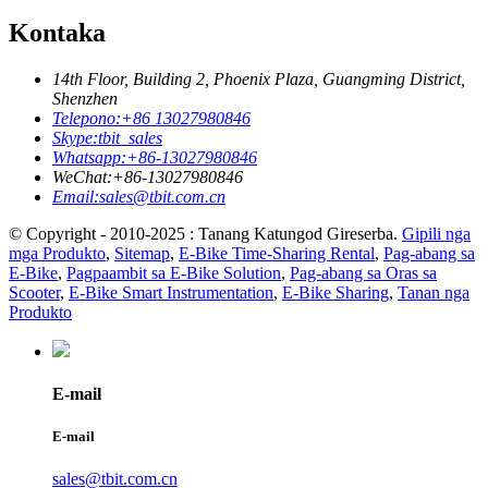
Kontaka
14th Floor, Building 2, Phoenix Plaza, Guangming District,
Shenzhen
Telepono:
+86 13027980846
Skype:
tbit_sales
Whatsapp:
+86-13027980846
WeChat:
+86-13027980846
Email:
sales@tbit.com.cn
© Copyright - 2010-2025 : Tanang Katungod Gireserba.
Gipili nga
mga Produkto
,
Sitemap
,
E-Bike Time-Sharing Rental
,
Pag-abang sa
E-Bike
,
Pagpaambit sa E-Bike Solution
,
Pag-abang sa Oras sa
Scooter
,
E-Bike Smart Instrumentation
,
E-Bike Sharing
,
Tanan nga
Produkto
E-mail
E-mail
sales@tbit.com.cn