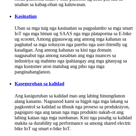
unahan sa kabag-ohan ug kaluwasan.
Kasinatian
Uban sa mga tuig nga kasinatian sa pagpalambo sa mga smart
IoT nga mga himan ug SAAS nga mga plataporma sa E-bike
ug scooter, Among gipauswag ang among mga kahanas sa
paghatud sa mga solusyon nga pareho nga user-friendly ug
kasaligan. Ang among kahanas sa kini nga domain
nagpasabut nga among nasabtan ang mga nuances sa
industriya ug mahimo nga ipahiangay ang mga gitanyag sa
mga kustomer aron matubag ang piho nga mga
panginahanglanon.
Kasegurohan sa kalidad
Ang kasiguruhan sa kalidad mao ang labing hinungdanon
alang kanamo. Nagsunod kami sa higpit nga mga lakang sa
pagkontrol sa kalidad sa tibuuk nga proseso sa produksiyon,
pagsiguro nga ang tanan nga mga produkto nakab-ot ang
labing kataas nga mga sumbanan. Kini nga pasalig sa kalidad
makita sa durability ug performance sa among shared electric
bike IoT ug smart e-bike IoT.