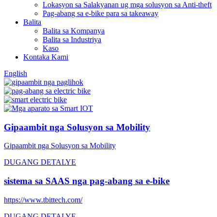
Lokasyon sa Salakyanan ug mga solusyon sa Anti-theft
Pag-abang sa e-bike para sa takeaway
Balita
Balita sa Kompanya
Balita sa Industriya
Kaso
Kontaka Kami
English
Gipaambit nga Solusyon sa Mobility
Gipaambit nga Solusyon sa Mobility
DUGANG DETALYE
sistema sa SAAS nga pag-abang sa e-bike
https://www.tbittech.com/
DUGANG DETALYE