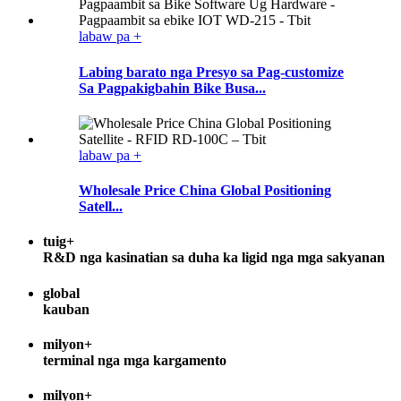
labaw pa +
Labing barato nga Presyo sa Pag-customize
Sa Pagpakigbahin Bike Busa...
labaw pa +
Wholesale Price China Global Positioning
Satell...
tuig+
R&D nga kasinatian sa duha ka ligid nga mga sakyanan
global
kauban
milyon+
terminal nga mga kargamento
milyon+