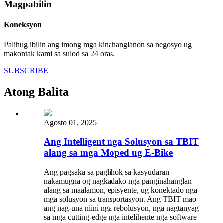
Magpabilin
Koneksyon
Palihug ibilin ang imong mga kinahanglanon sa negosyo ug
makontak kami sa sulod sa 24 oras.
SUBSCRIBE
Atong Balita
Agosto 01, 2025
Ang Intelligent nga Solusyon sa TBIT
alang sa mga Moped ug E-Bike
Ang pagsaka sa paglihok sa kasyudaran
nakamugna og nagkadako nga panginahanglan
alang sa maalamon, episyente, ug konektado nga
mga solusyon sa transportasyon. Ang TBIT mao
ang nag-una niini nga rebolusyon, nga nagtanyag
sa mga cutting-edge nga intelihente nga software