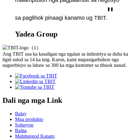
malampuson nga pagpaambit sa negosyo
"
sa paglihok pinaagi kanamo ug TBIT.
Yadea Group
Ang TBIT usa ka kasaligan nga ngalan sa industriya sa duha ka
ligid sulod sa 14 ka tuig. Karon, kami mapasigarbuhon nga
nagserbisyo sa labaw sa 300 ka mga kustomer sa tibuok nasud.
Dali nga mga Link
Balay
Mga produkto
Solusyon
Balita
Mahitungod Kanato