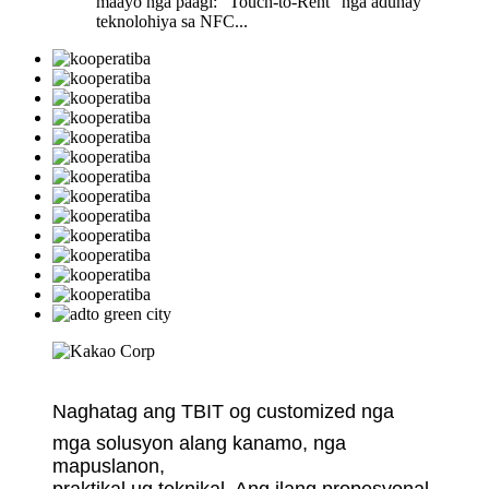
maayo nga paagi: "Touch-to-Rent" nga adunay
teknolohiya sa NFC...
Naghatag ang TBIT og customized nga
mga solusyon alang kanamo, nga
mapuslanon,
praktikal ug teknikal. Ang ilang propesyonal