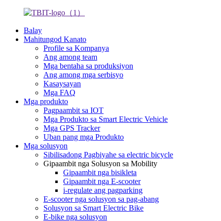
Balay
Mahitungod Kanato
Profile sa Kompanya
Ang among team
Mga bentaha sa produksiyon
Ang among mga serbisyo
Kasaysayan
Mga FAQ
Mga produkto
Pagpaambit sa IOT
Mga Produkto sa Smart Electric Vehicle
Mga GPS Tracker
Uban pang mga Produkto
Mga solusyon
Sibilisadong Pagbiyahe sa electric bicycle
Gipaambit nga Solusyon sa Mobility
Gipaambit nga bisikleta
Gipaambit nga E-scooter
i-regulate ang pagparking
E-scooter nga solusyon sa pag-abang
Solusyon sa Smart Electric Bike
E-bike nga solusyon