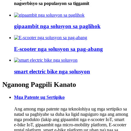
nagserbisyo sa populasyon sa tiggamit
gipaambit nga solusyon sa paglihok
E-scooter nga solusyon sa pag-abang
smart electric bike nga solusyon
Nganong Pagpili Kanato
Mga Patente ug Sertipiko
Ang among mga patente nga teknolohiya ug mga sertipiko sa
natad sa pagbiyahe sa duha ka ligid nagsiguro nga ang among
mga produkto (lakip ang gipaambit nga e-scooter IoT, smart
e-bike IoT, gipaambit nga micro-mobility platform, E-scooter
rental platform, smart e-bike platform ug uban pa) naa sa