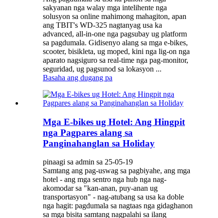
sakyanan nga walay mga intelihente nga
solusyon sa online mahimong mahagiton, apan
ang TBIT's WD-325 nagtanyag usa ka
advanced, all-in-one nga pagsubay ug platform
sa pagdumala. Gidisenyo alang sa mga e-bikes,
scooter, bisikleta, ug moped, kini nga lig-on nga
aparato nagsiguro sa real-time nga pag-monitor,
seguridad, ug pagsunod sa lokasyon ...
Basaha ang dugang pa
Mga E-bikes ug Hotel: Ang Hingpit
nga Pagpares alang sa
Panginahanglan sa Holiday
pinaagi sa admin sa 25-05-19
Samtang ang pag-uswag sa pagbiyahe, ang mga
hotel - ang mga sentro nga hub nga nag-
akomodar sa "kan-anan, puy-anan ug
transportasyon" - nag-atubang sa usa ka doble
nga hagit: pagdumala sa nagtaas nga gidaghanon
sa mga bisita samtang nagpalahi sa ilang