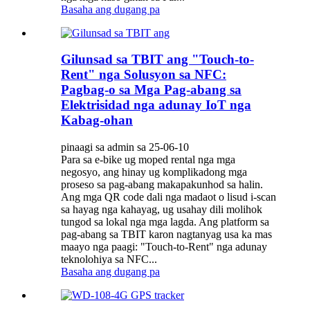
Basaha ang dugang pa
Gilunsad sa TBIT ang "Touch-to-
Rent" nga Solusyon sa NFC:
Pagbag-o sa Mga Pag-abang sa
Elektrisidad nga adunay IoT nga
Kabag-ohan
pinaagi sa admin sa 25-06-10
Para sa e-bike ug moped rental nga mga
negosyo, ang hinay ug komplikadong mga
proseso sa pag-abang makapakunhod sa halin.
Ang mga QR code dali nga madaot o lisud i-scan
sa hayag nga kahayag, ug usahay dili molihok
tungod sa lokal nga mga lagda. Ang platform sa
pag-abang sa TBIT karon nagtanyag usa ka mas
maayo nga paagi: "Touch-to-Rent" nga adunay
teknolohiya sa NFC...
Basaha ang dugang pa