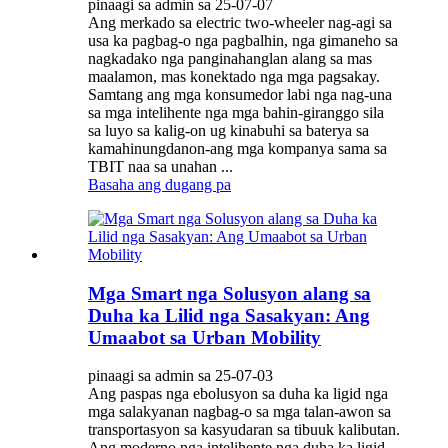
pinaagi sa admin sa 25-07-07
Ang merkado sa electric two-wheeler nag-agi sa
usa ka pagbag-o nga pagbalhin, nga gimaneho sa
nagkadako nga panginahanglan alang sa mas
maalamon, mas konektado nga mga pagsakay.
Samtang ang mga konsumedor labi nga nag-una
sa mga intelihente nga mga bahin-giranggo sila
sa luyo sa kalig-on ug kinabuhi sa baterya sa
kamahinungdanon-ang mga kompanya sama sa
TBIT naa sa unahan ...
Basaha ang dugang pa
Mga Smart nga Solusyon alang sa
Duha ka Lilid nga Sasakyan: Ang
Umaabot sa Urban Mobility
pinaagi sa admin sa 25-07-03
Ang paspas nga ebolusyon sa duha ka ligid nga
mga salakyanan nagbag-o sa mga talan-awon sa
transportasyon sa kasyudaran sa tibuuk kalibutan.
Ang moderno nga intelihente nga duha ka ligid