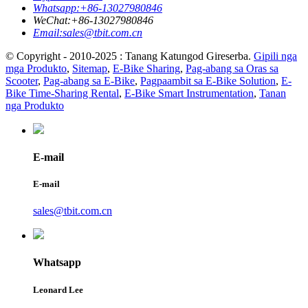
Whatsapp:
+86-13027980846
WeChat:
+86-13027980846
Email:
sales@tbit.com.cn
© Copyright - 2010-2025 : Tanang Katungod Gireserba.
Gipili nga
mga Produkto
,
Sitemap
,
E-Bike Sharing
,
Pag-abang sa Oras sa
Scooter
,
Pag-abang sa E-Bike
,
Pagpaambit sa E-Bike Solution
,
E-
Bike Time-Sharing Rental
,
E-Bike Smart Instrumentation
,
Tanan
nga Produkto
E-mail
E-mail
sales@tbit.com.cn
Whatsapp
Leonard Lee