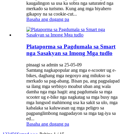
kaugalingon sa usa ka sobra nga saturated nga
merkado sa turismo. Kung ang mga biyahero
gikapoy na sa cookie-cut...
Basaha ang dugang pa
Plataporma sa Pagdumala sa Smart
nga Sasakyan sa Imong Mga tudlo
pinaagi sa admin sa 25-05-09
Samtang nagkapopular ang mga e-scooter ug e-
bikes, daghang mga negosyo ang milukso sa
merkado sa pag-abang. Bisan pa, ang pagpalapad
sa ilang mga serbisyo moabut uban ang wala
damha nga mga hagit: ang pagdumala sa mga
scooter ug e-bike nga nagkatag sa mga busy nga
mga lungsod mahimong usa ka sakit sa ulo, mga
kabalaka sa kaluwasan ug mga peligro sa
pagpanglimbong nagpadayon sa mga tag-iya sa
ed...
Basaha ang dugang pa