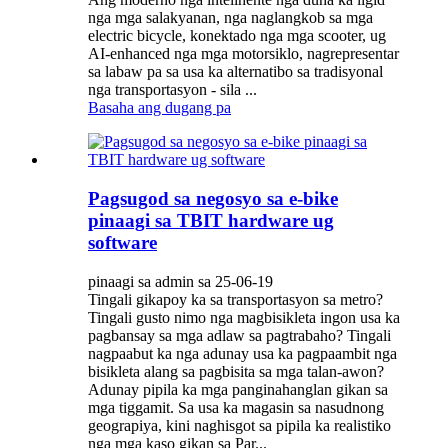
nga mga salakyanan, nga naglangkob sa mga
electric bicycle, konektado nga mga scooter, ug
AI-enhanced nga mga motorsiklo, nagrepresentar
sa labaw pa sa usa ka alternatibo sa tradisyonal
nga transportasyon - sila ...
Basaha ang dugang pa
Pagsugod sa negosyo sa e-bike
pinaagi sa TBIT hardware ug
software
pinaagi sa admin sa 25-06-19
Tingali gikapoy ka sa transportasyon sa metro?
Tingali gusto nimo nga magbisikleta ingon usa ka
pagbansay sa mga adlaw sa pagtrabaho? Tingali
nagpaabut ka nga adunay usa ka pagpaambit nga
bisikleta alang sa pagbisita sa mga talan-awon?
Adunay pipila ka mga panginahanglan gikan sa
mga tiggamit. Sa usa ka magasin sa nasudnong
geograpiya, kini naghisgot sa pipila ka realistiko
nga mga kaso gikan sa Par...