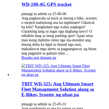
WD-108-4G GPS tracker
pinaagi sa admin sa 25-06-06
Ang pagkawala sa track sa imong e-bike, scooter,
o moped mahimong usa ka nightmare! Gikawat
ba kini? Nanghulam nga walay pagtugot?
Giparking lang sa lugar nga daghang tawo? O
nibalhin lang sa laing parking spot? Apan unsa
man kung mahimo nimo nga ma-monitor ang
imong duha ka ligid sa tinuud nga oras,
makadawat mga alerto sa pagpangawat, ug bisan
ang pagputol sa gahum niini ...
Basaha ang dugang pa
TBIT WD-325: Ang Ultimate Smart
Fleet Management Solution alang sa
E-Bikes, Scooter, ug uban pa
pinaagi sa admin sa 25-05-31
Ang pagdumala sa usa ka panon sa mga