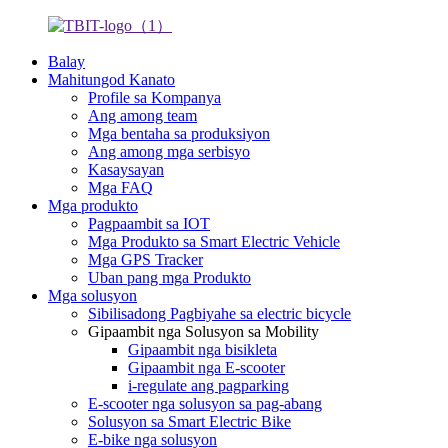
Balay
Mahitungod Kanato
Profile sa Kompanya
Ang among team
Mga bentaha sa produksiyon
Ang among mga serbisyo
Kasaysayan
Mga FAQ
Mga produkto
Pagpaambit sa IOT
Mga Produkto sa Smart Electric Vehicle
Mga GPS Tracker
Uban pang mga Produkto
Mga solusyon
Sibilisadong Pagbiyahe sa electric bicycle
Gipaambit nga Solusyon sa Mobility
Gipaambit nga bisikleta
Gipaambit nga E-scooter
i-regulate ang pagparking
E-scooter nga solusyon sa pag-abang
Solusyon sa Smart Electric Bike
E-bike nga solusyon