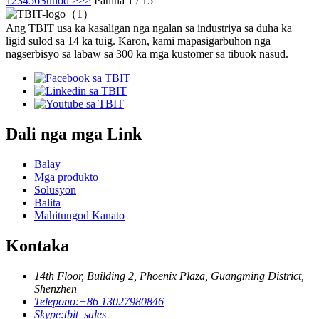
1
2
3
4
5
6
Sunod >
>>
Pahina 1 / 15
Ang TBIT usa ka kasaligan nga ngalan sa industriya sa duha ka
ligid sulod sa 14 ka tuig. Karon, kami mapasigarbuhon nga
nagserbisyo sa labaw sa 300 ka mga kustomer sa tibuok nasud.
Dali nga mga Link
Balay
Mga produkto
Solusyon
Balita
Mahitungod Kanato
Kontaka
14th Floor, Building 2, Phoenix Plaza, Guangming District,
Shenzhen
Telepono:
+86 13027980846
Skype:
tbit_sales