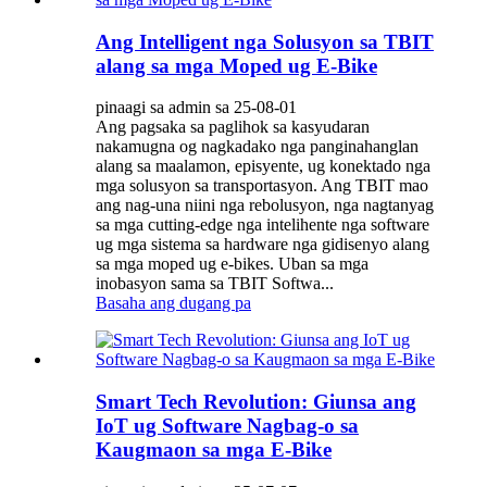
Ang Intelligent nga Solusyon sa TBIT
alang sa mga Moped ug E-Bike
pinaagi sa admin sa 25-08-01
Ang pagsaka sa paglihok sa kasyudaran
nakamugna og nagkadako nga panginahanglan
alang sa maalamon, episyente, ug konektado nga
mga solusyon sa transportasyon. Ang TBIT mao
ang nag-una niini nga rebolusyon, nga nagtanyag
sa mga cutting-edge nga intelihente nga software
ug mga sistema sa hardware nga gidisenyo alang
sa mga moped ug e-bikes. Uban sa mga
inobasyon sama sa TBIT Softwa...
Basaha ang dugang pa
Smart Tech Revolution: Giunsa ang
IoT ug Software Nagbag-o sa
Kaugmaon sa mga E-Bike